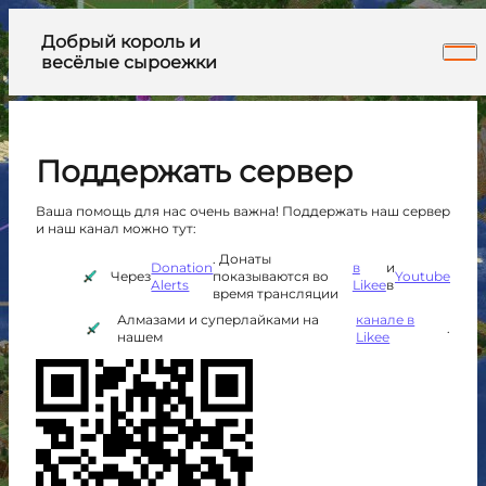
Добрый король и
весёлые сыроежки
Поддержать сервер
Ваша помощь для нас очень важна! Поддержать наш сервер
и наш канал можно тут:
. Донаты
Donation
в
и
Через
показываются во
Youtube
Alerts
Likee
в
время трансляции
Алмазами и суперлайками на
канале в
.
нашем
Likee