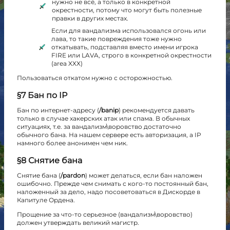
нужно не всё, а только в конкретной
окрестности, потому что могут быть полезные
правки в других местах.
Если для вандализма использовался огонь или
лава, то такие повреждения тоже нужно
откатывать, подставляя вместо имени игрока
FIRE или LAVA, строго в конкретной окрестности
(area XXX)
Пользоваться откатом нужно с осторожностью.
§7 Бан по IP
Бан по интернет-адресу (
/banip
) рекомендуется давать
только в случае хакерских атак или спама. В обычных
ситуациях, т.е. за вандализм\воровство достаточно
обычного бана. На нашем сервере есть авторизация, а IP
намного более анонимен чем ник.
§8 Снятие бана
Снятие бана (
/pardon
) может делаться, если бан наложен
ошибочно. Прежде чем снимать с кого-то постоянный бан,
наложенный за дело, надо посоветоваться в Дискорде в
Капитуле Ордена.
Прощение за что-то серьезное (вандализм\воровство)
должен утверждать великий магистр.