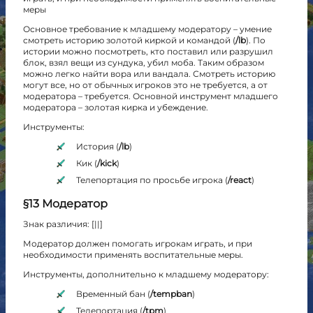
меры
Основное требование к младшему модератору – умение
смотреть историю золотой киркой и командой (
/lb
). По
истории можно посмотреть, кто поставил или разрушил
блок, взял вещи из сундука, убил моба. Таким образом
можно легко найти вора или вандала. Смотреть историю
могут все, но от обычных игроков это не требуется, а от
модератора – требуется. Основной инструмент младшего
модератора – золотая кирка и убеждение.
Инструменты:
История (
/lb
)
Кик (
/kick
)
Телепортация по просьбе игрока (
/react
)
§13 Модератор
Знак различия: [||]
Модератор должен помогать игрокам играть, и при
необходимости применять воспитательные меры.
Инструменты, дополнительно к младшему модератору:
Временный бан (
/tempban
)
Телепортация (
/tpm
)