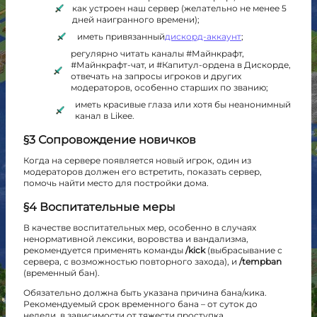
как устроен наш сервер (желательно не менее 5
дней наигранного времени);
иметь привязанный
дискорд-аккаунт
;
регулярно читать каналы #Майнкрафт,
#Майнкрафт-чат, и #Капитул-ордена в Дискорде,
отвечать на запросы игроков и других
модераторов, особенно старших по званию;
иметь красивые глаза или хотя бы неанонимный
канал в Likee.
§3 Сопровождение новичков
Когда на сервере появляется новый игрок, один из
модераторов должен его встретить, показать сервер,
помочь найти место для постройки дома.
§4 Воспитательные меры
В качестве воспитательных мер, особенно в случаях
ненормативной лексики, воровства и вандализма,
рекомендуется применять команды
/kick
(выбрасывание с
сервера, с возможностью повторного захода), и
/tempban
(временный бан).
Обязательно должна быть указана причина бана/кика.
Рекомендуемый срок временного бана – от суток до
недели, в зависимости от тяжести проступка.