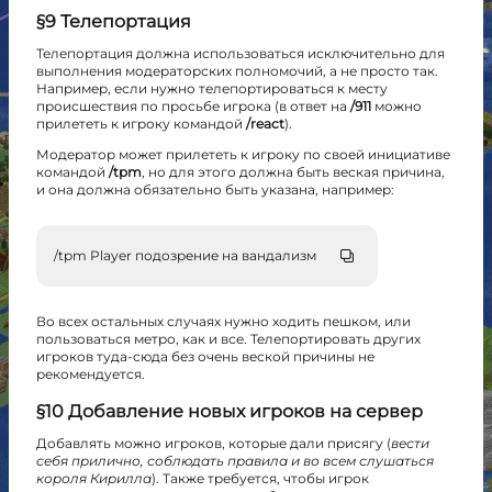
§9 Телепортация
Телепортация должна использоваться исключительно для
выполнения модераторских полномочий, а не просто так.
Например, если нужно телепортироваться к месту
происшествия по просьбе игрока (в ответ на
/911
можно
прилететь к игроку командой
/react
).
Модератор может прилететь к игроку по своей инициативе
командой
/tpm
, но для этого должна быть веская причина,
и она должна обязательно быть указана, например:
/tpm Player подозрение на вандализм
Во всех остальных случаях нужно ходить пешком, или
пользоваться метро, как и все. Телепортировать других
игроков туда-сюда без очень веской причины не
рекомендуется.
§10 Добавление новых игроков на сервер
Добавлять можно игроков, которые дали присягу (
вести
себя прилично, соблюдать правила и во всем слушаться
короля Кирилла
). Также требуется, чтобы игрок