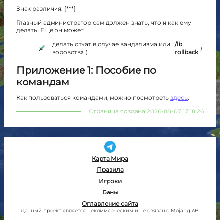
Знак различия: [***]
Главный администратор сам должен знать, что и как ему
делать. Еще он может:
делать откат в случае вандализма или
/lb
).
воровства (
rollback
Приложение 1: Пособие по
командам
Как пользоваться командами, можно посмотреть
здесь
.
Страница создана 2026-08-07 17:18:26
Карта Мира
Правила
Игроки
Баны
Оглавление сайта
Данный проект является некоммерческим и не связан с Mojang AB.