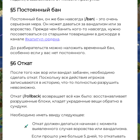
§5 Постоянный бан
Постоянный бан, он же бан навсегда (
/ban
) – это очень
серьезная мера. Он может даваться за вандализм или за
воровство. Прежде чем банить кого-то навсегда, нужно
посоветоваться со старшими товарищами в дискорде в
канале
#капитул-ордена
.
До разбирательств можно наложить временный бан,
особенно если у вас нет постоянного.
§6 Откат
После того как вор или вандал забанен, необходимо
сделать откат. Поскольку все действия игроков
записываются в историю, что-то полностью разрушить
невозможно.
Откат (
/rollback
) возвращает всё как было: восстанавливает
разрушенные блоки, кладет украденные вещи обратно в
сундуки.
Необходимо иметь ввиду следующее:
Откат должен делаться начиная с момента
выявленного случая воровства или вандализма.
Если прошло уже больше 5 дней, то откатывать